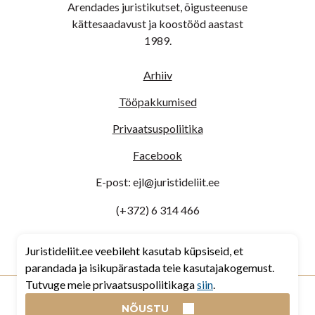
Arendades juristikutset, õigusteenuse
kättesaadavust ja koostööd aastast
1989.
Arhiiv
Tööpakkumised
Privaatsuspoliitika
Facebook
E-post: ejl@juristideliit.ee
(+372) 6 314 466
Maakri tn 29
Juristideliit.ee veebileht kasutab küpsiseid, et
parandada ja isikupärastada teie kasutajakogemust.
Tutvuge meie privaatsuspoliitikaga
siin
.
© 2026 Eesti Juristide Liit
NÕUSTU