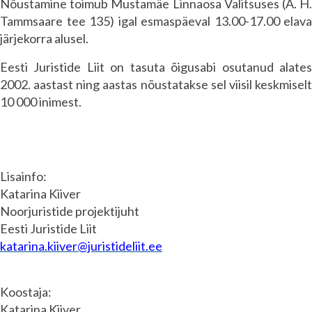
Nõustamine toimub Mustamäe Linnaosa Valitsuses (A. H.
Tammsaare tee 135) igal esmaspäeval 13.00-17.00 elava
järjekorra alusel.
Eesti Juristide Liit on tasuta õigusabi osutanud alates
2002. aastast ning aastas nõustatakse sel viisil keskmiselt
10 000 inimest.
Lisainfo:
Katarina Kiiver
Noorjuristide projektijuht
Eesti Juristide Liit
katarina.kiiver@juristideliit.ee
Koostaja:
Katarina Kiiver