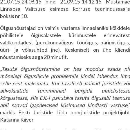
21.07.15-24.08.15 ning 21.09.15-14.12.15 Mustamäe
Linnaosa Valitsuse esimese korruse teenindussaalis
boksis nr 10.
Õigusnõustajad on valmis vastama linnaelanike kõikidele
põhilistele õigusalastele küsimustele erinevatest
valdkondadest (perekonnaõigus, tööõigus, pärimisõigus,
üüri- ja võlasuhted jne). Keskmiselt on ühe kliendi
nõustamiseks aega 20 minutit.
„Tasuta õigusnõustamine on hea moodus saada nii
mõnelegi õiguslikule probleemile kindel lahendus ilma
selle eest maksmata. Kui tavaliselt võivad juristide või
advokaatide tunnihinnad pürgida ulmelistesse
kõrgustesse, siis EJL-i pakutava tasuta õigusabi teenuse
abil saavad igapäevased küsimused kindlasti vastuse,”
märkis Eesti Juristide Liidu noorjuristide projektijuht
Katarina Kiiver.