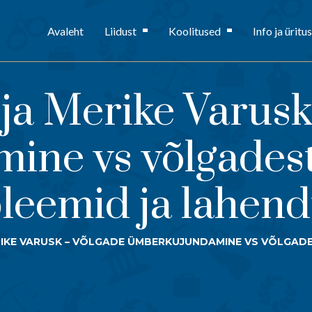
Avaleht
Liidust
Koolitused
Info ja üritu
 ja Merike Varus
ine vs võlgadest
leemid ja lahen
ERIKE VARUSK – VÕLGADE ÜMBERKUJUNDAMINE VS VÕLGAD