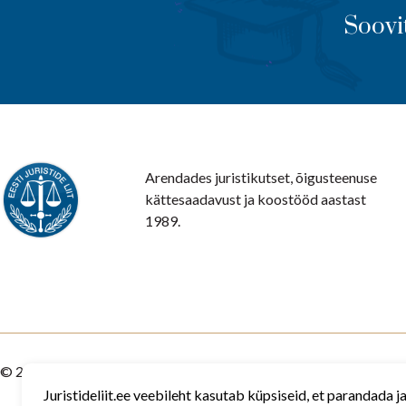
Soovi
Arendades juristikutset, õigusteenuse
kättesaadavust ja koostööd aastast
1989.
© 2026 Eesti Juristide Liit
Juristideliit.ee veebileht kasutab küpsiseid, et parandada