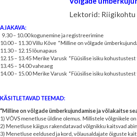
“Võlgade ümberkuju
Lektorid: Riigikohtu
AJAKAVA:
9.30 – 10.00 kogunemine ja registreerimine
10.00 – 11.30 Villu Kõve
“Milline on võlgade ümberkujunda
11.30 – 12.15 lõunapaus
12.15 – 13.45 Merike Varusk
“Füüsilise isiku kohustuste
13.45 – 14.00 vaheaeg
14.00 – 15.00 Merike Varusk
“Füüsilise isiku kohustuste
KÄSITLETAVAD TEEMAD:
“Milline on võlgade ümberkujundamise ja võlakaitse se
1) VÕVS menetluse üldine olemus. Millistele võlgnikele 
2) Menetluse käigus rakendatavad võlgnikku kaitsvad abi
3) Menetluse eeldused ja kord, võlausaldajate õiguste kait