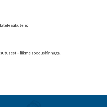
tele isikutele;
asutusest – liikme soodushinnaga.