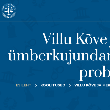
Villu Kõve
ümberkujundam
prob
ESILEHT
KOOLITUSED
VILLU KÕVE JA M