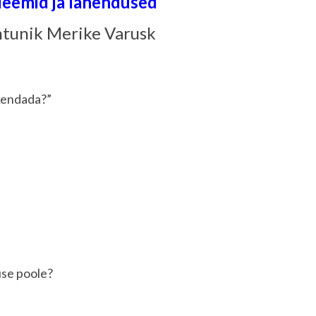
leemid ja lahendused
“
ohtunik Merike Varusk
akendada?”
use poole?