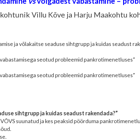
ndamine
vs
võlgadest vabastamine – prob
 kohtunik Villu Kõve ja Harju Maakohtu k
mise ja võlakaitse seaduse sihtgrupp ja kuidas seadust r
st vabastamisega seotud probleemid pankrotimenetluses”
st vabastamisega seotud probleemid pankrotimenetluses”
aduse sihtgrupp ja kuidas seadust rakendada?”
on VÕVS suunatud ja kes peaksid pöörduma pankrotimenetl
nõud.
se.