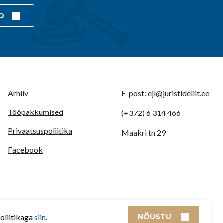
D
Arhiiv
E-post: ejl@juristideliit.ee
Tööpakkumised
(+372) 6 314 466
Privaatsuspoliitika
Maakri tn 29
Facebook
poliitikaga
siin
.
NÕUSTU