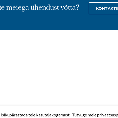
te meiega ühendust võtta?
KONTAKTI
 ja isikupärastada teie kasutajakogemust. Tutvuge meie privaatsus