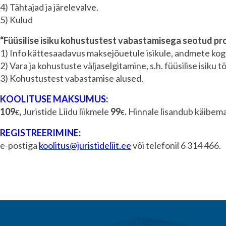
4) Tähtajad ja järelevalve.
5) Kulud
“Füüsilise isiku kohustustest vabastamisega seotud p
1) Info kättesaadavus maksejõuetule isikule, andmete kog
2) Vara ja kohustuste väljaselgitamine, s.h. füüsilise isik
3) Kohustustest vabastamise alused.
KOOLITUSE MAKSUMUS:
109
,
Juristide Liidu liikmele
99
.
Hinnale lisandub käibemak
€
€
REGISTREERIMINE:
e-postiga
koolitus@juristideliit.ee
või telefonil 6 314 466.