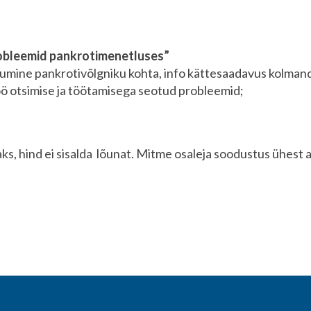
robleemid pankrotimenetluses”
umine pankrotivõlgniku kohta, info kättesaadavus kolmanda
u töö otsimise ja töötamisega seotud probleemid;
s, hind ei sisalda lõunat. Mitme osaleja soodustus ühest 