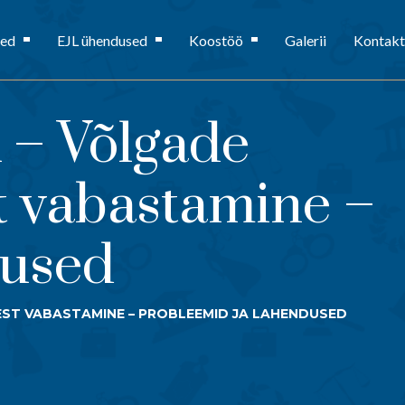
sed
EJL ühendused
Koostöö
Galerii
Kontakt
k – Võlgade
 vabastamine –
dused
EST VABASTAMINE – PROBLEEMID JA LAHENDUSED