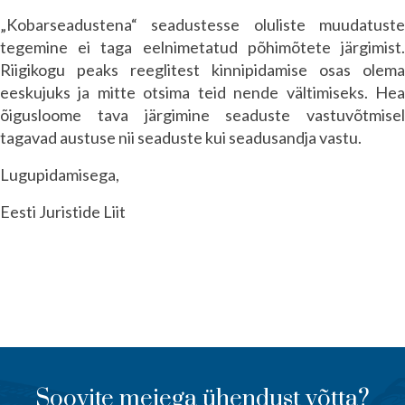
„Kobarseadustena“ seadustesse oluliste muudatuste
tegemine ei taga eelnimetatud põhimõtete järgimist.
Riigikogu peaks reeglitest kinnipidamise osas olema
eeskujuks ja mitte otsima teid nende vältimiseks. Hea
õigusloome tava järgimine seaduste vastuvõtmisel
tagavad austuse nii seaduste kui seadusandja vastu.
Lugupidamisega,
Eesti Juristide Liit
Soovite meiega ühendust võtta?