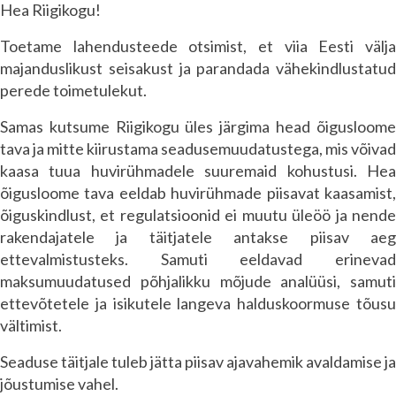
Hea Riigikogu!
Toetame lahendusteede otsimist, et viia Eesti välja
majanduslikust seisakust ja parandada vähekindlustatud
perede toimetulekut.
Samas kutsume Riigikogu üles järgima head õigusloome
tava ja mitte kiirustama seadusemuudatustega, mis võivad
kaasa tuua huvirühmadele suuremaid kohustusi. Hea
õigusloome tava eeldab huvirühmade piisavat kaasamist,
õiguskindlust, et regulatsioonid ei muutu üleöö ja nende
rakendajatele ja täitjatele antakse piisav aeg
ettevalmistusteks. Samuti eeldavad erinevad
maksumuudatused põhjalikku mõjude analüüsi, samuti
ettevõtetele ja isikutele langeva halduskoormuse tõusu
vältimist.
Seaduse täitjale tuleb jätta piisav ajavahemik avaldamise ja
jõustumise vahel.